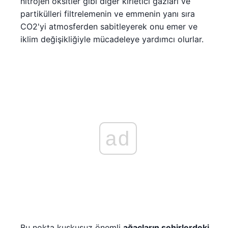
nitrojen oksitler gibi diğer kirletici gazları ve
partikülleri filtrelemenin ve emmenin yanı sıra
CO2'yi atmosferden sabitleyerek onu emer ve
iklim değişikliğiyle mücadeleye yardımcı olurlar.
ad
Bu nokta kuşkusuz önemli
ağaçların şehirlerdeki