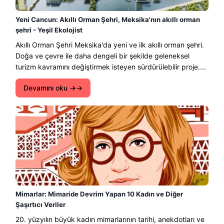
Yeni Cancun: Akıllı Orman Şehri, Meksika'nın akıllı orman
şehri - Yeşil Ekolojist
Akıllı Orman Şehri Meksika'da yeni ve ilk akıllı orman şehri.
Doğa ve çevre ile daha dengeli bir şekilde geleneksel
turizm kavramını değiştirmek isteyen sürdürülebilir proje....
Devamını oku →
Mimarlar: Mimaride Devrim Yapan 10 Kadın ve Diğer
Şaşırtıcı Veriler
20. yüzyılın büyük kadın mimarlarının tarihi, anekdotları ve