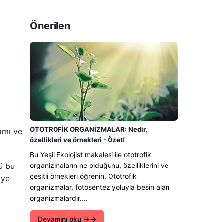
Önerilen
OTOTROFİK ORGANİZMALAR: Nedir,
rımı ve
özellikleri ve örnekleri - Özet!
Bu Yeşil Ekolojist makalesi ile ototrofik
ü bu
organizmaların ne olduğunu, özelliklerini ve
çeşitli örnekleri öğrenin. Ototrofik
iye
organizmalar, fotosentez yoluyla besin alan
organizmalardır....
Devamını oku →