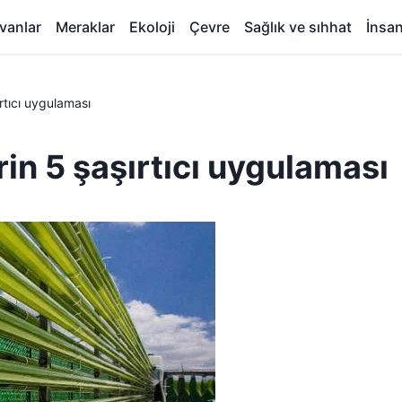
vanlar
Meraklar
Ekoloji
Çevre
Sağlık ve sıhhat
İnsa
rtıcı uygulaması
in 5 şaşırtıcı uygulaması