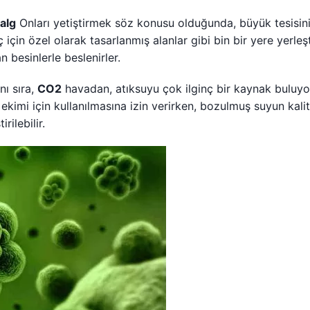
alg
Onları yetiştirmek söz konusu olduğunda, büyük tesisin
çin özel olarak tasarlanmış alanlar gibi bin bir yere yerleşt
an besinlerle beslenirler.
nı sıra,
CO2
havadan, atıksuyu çok ilginç bir kaynak buluyor
kimi için kullanılmasına izin verirken, bozulmuş suyun kalit
rilebilir.