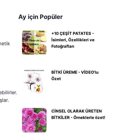
Ay için Popüler
+10 ÇEŞİT PATATES -
İsimleri, Özellikleri ve
metik
Fotoğrafları
BİTKİ ÜREME - VİDEO'lu
Özet
ilirler.
şlar.
CİNSEL OLARAK ÜRETEN
BİTKİLER - Örneklerle özet!