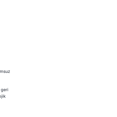
lumsuz
 geri
jik