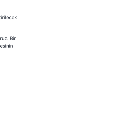
i
irilecek
uz. Bir
esinin