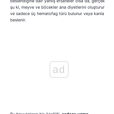
beslendiğine dair yanlış efsaneler olsa da, gerçek
şu ki, meyve ve böcekler ana diyetlerini oluşturur
ve sadece üç hematofag türü bulunur veya kanla
beslenir.
ad
Bu hayvanların bir özelliği,
sadece uçma