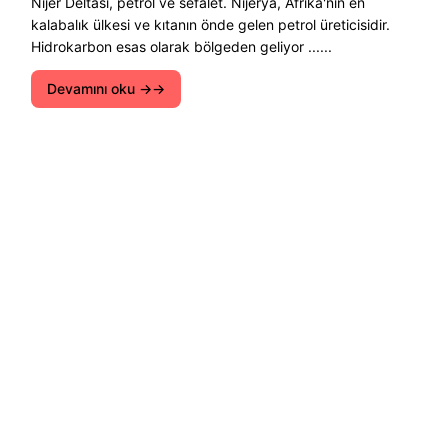
Nijer Deltası, petrol ve sefalet. Nijerya, Afrika'nın en
kalabalık ülkesi ve kıtanın önde gelen petrol üreticisidir.
Hidrokarbon esas olarak bölgeden geliyor ......
Devamını oku →
Ekolojik çözümleri, sürdürülebilir kalkınmayı ve
doğayı korumanın yollarını keşfedin. Daha temiz,